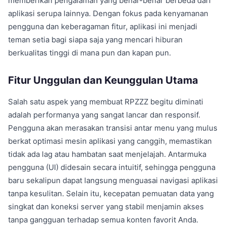
memberikan pengalaman yang benar-benar berbeda dari
aplikasi serupa lainnya. Dengan fokus pada kenyamanan
pengguna dan keberagaman fitur, aplikasi ini menjadi
teman setia bagi siapa saja yang mencari hiburan
berkualitas tinggi di mana pun dan kapan pun.
Fitur Unggulan dan Keunggulan Utama
Salah satu aspek yang membuat RPZZZ begitu diminati
adalah performanya yang sangat lancar dan responsif.
Pengguna akan merasakan transisi antar menu yang mulus
berkat optimasi mesin aplikasi yang canggih, memastikan
tidak ada lag atau hambatan saat menjelajah. Antarmuka
pengguna (UI) didesain secara intuitif, sehingga pengguna
baru sekalipun dapat langsung menguasai navigasi aplikasi
tanpa kesulitan. Selain itu, kecepatan pemuatan data yang
singkat dan koneksi server yang stabil menjamin akses
tanpa gangguan terhadap semua konten favorit Anda.