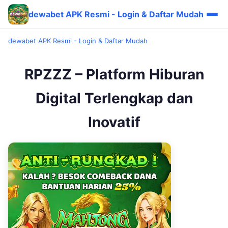
dewabet APK Resmi - Login & Daftar Mudah
dewabet APK Resmi - Login & Daftar Mudah
RPZZZ – Platform Hiburan
Digital Terlengkap dan
Inovatif